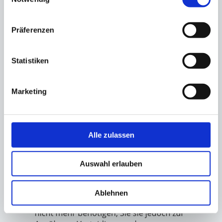
verlangen. Hierzu können Sie sich jederzeit unter
der im Impressum angegebenen Adresse an uns
Präferenzen
wenden. Das Recht auf Einschränkung der
Verarbeitung besteht in folgenden Fällen:
Statistiken
Wenn Sie die Richtigkeit Ihrer bei uns
gespeicherten personenbezogenen Daten
Marketing
bestreiten, benötigen wir in der Regel Zeit, um
dies zu überprüfen. Für die Dauer der
Prüfung haben Sie das Recht, die
Einschränkung der Verarbeitung Ihrer
Alle zulassen
personenbezogenen Daten zu verlangen.
Wenn die Verarbeitung Ihrer
personenbezogenen Daten unrechtmäßig
Auswahl erlauben
geschah/geschieht, können Sie statt der
Löschung die Einschränkung der
Datenverarbeitung verlangen.
Ablehnen
Wenn wir Ihre personenbezogenen Daten
nicht mehr benötigen, Sie sie jedoch zur