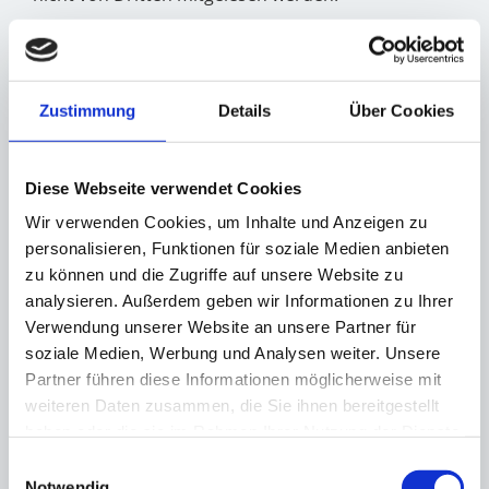
AUSKUNFT, LÖSCHUNG UND BERICHTIGUNG
Sie haben im Rahmen der geltenden gesetzlichen
Bestimmungen jederzeit das Recht auf
Zustimmung
Details
Über Cookies
unentgeltliche Auskunft über Ihre gespeicherten
personenbezogenen Daten, deren Herkunft und
Diese Webseite verwendet Cookies
Empfänger und den Zweck der Datenverarbeitung
Wir verwenden Cookies, um Inhalte und Anzeigen zu
und ggf. ein Recht auf Berichtigung oder Löschung
personalisieren, Funktionen für soziale Medien anbieten
dieser Daten. Hierzu sowie zu weiteren Fragen zum
zu können und die Zugriffe auf unsere Website zu
Thema personenbezogene Daten können Sie sich
analysieren. Außerdem geben wir Informationen zu Ihrer
jederzeit unter der im Impressum angegebenen
Verwendung unserer Website an unsere Partner für
soziale Medien, Werbung und Analysen weiter. Unsere
Adresse an uns wenden.
Partner führen diese Informationen möglicherweise mit
RECHT AUF EINSCHRÄNKUNG DER VERARBEITUNG
weiteren Daten zusammen, die Sie ihnen bereitgestellt
haben oder die sie im Rahmen Ihrer Nutzung der Dienste
Sie haben das Recht, die Einschränkung der
gesammelt haben.
Einwilligungsauswahl
Verarbeitung Ihrer personenbezogenen Daten zu
Notwendig